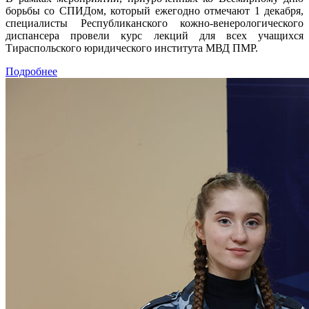
борьбы со СПИДом, который ежегодно отмечают 1 декабря,
специалисты Республиканского кожно-венерологического
диспансера провели курс лекций для всех учащихся
Тираспольского юридического института МВД ПМР.
Подробнее