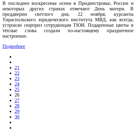
В последнее воскресенье осени в Приднестровье, России и
некоторых других странах отмечают День матери. В
преддверии светлого дня, 22 ноября, курсанты
Тираспольского юридического института МВД, как всегда,
устроили сюрприз сотрудницам ТЮИ. Подаренные цветы и
тёплые слова создали по-настоящему праздничное
настроение.
Подробнее
21
22
23
24
25
26
27
28
29
30