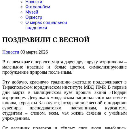
Новости
Фотоальбом
Музей
Оркестр
О мерах социальной
поддержки
ПОЗДРАВИЛИ С ВЕСНОЙ
Новости
03 марта 2026
В нашем крае с первого марта дарят друг другу мэрцишоры –
маленькие красные и белые цветки, символизирующие
пробуждение природы после зимы.
Эту добрую, красивую традицию ежегодно поддерживают в
Тираспольском юридическом институте МВД ПМР. В первые
дни марта в милицейском вузе прошла акция «Подари
мэрцишор». Девушка в молдавском национальном костюме и
юноша, курсанты 3-го курса, поздравили с весной и подарили
сувениры преподавателям, наставникам, курсантам,
студентам – словом, всем, чья жизнь связана с учебным
учреждением.
От весенних подарков и тёплых слов люди улыбались,